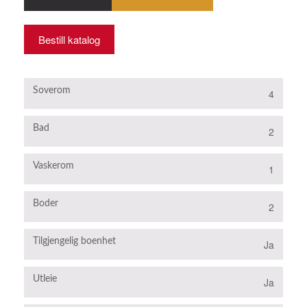
Bestill katalog
Soverom
4
Bad
2
Vaskerom
1
Boder
2
Tilgjengelig boenhet
Ja
Utleie
Ja