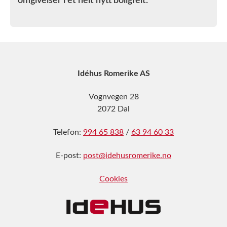
omgivelser i et helt nytt boligfelt.
Idéhus Romerike AS
Vognvegen 28
2072 Dal
Telefon:
994 65 838
/
63 94 60 33
E-post:
post@idehusromerike.no
Cookies