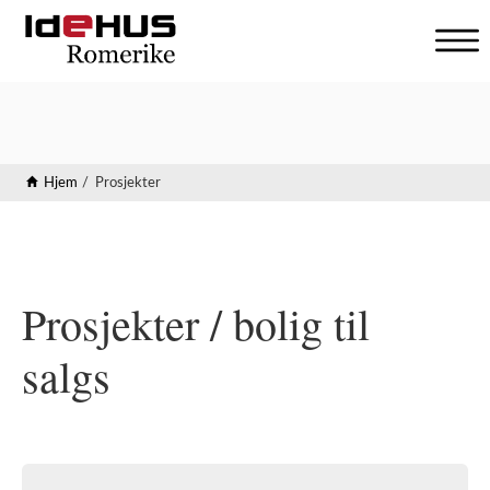
V
i
s
n
a
v
Hjem
Prosjekter
i
g
a
s
j
Prosjekter / bolig til
o
n
salgs