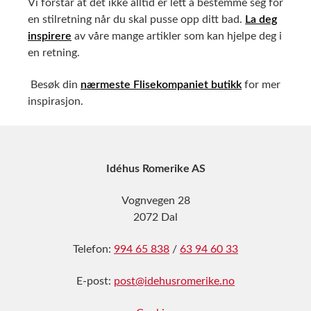
Vi forstår at det ikke alltid er lett å bestemme seg for
en stilretning når du skal pusse opp ditt bad.
La deg
inspirere
av våre mange artikler som kan hjelpe deg i
en retning.
Besøk din
nærmeste Flisekompaniet butikk
for mer
inspirasjon.
Idéhus Romerike AS
Vognvegen 28
2072 Dal
Telefon:
994 65 838
/
63 94 60 33
E-post:
post@idehusromerike.no