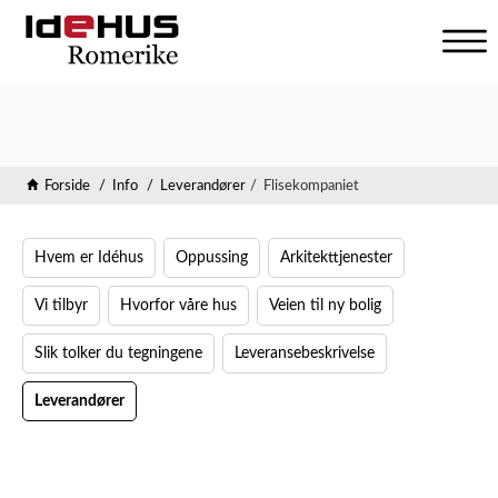
V
i
s
n
a
v
Forside
Info
Leverandører
Flisekompaniet
i
g
a
Hvem er Idéhus
Oppussing
Arkitekttjenester
s
j
Vi tilbyr
Hvorfor våre hus
Veien til ny bolig
o
n
Slik tolker du tegningene
Leveransebeskrivelse
Leverandører