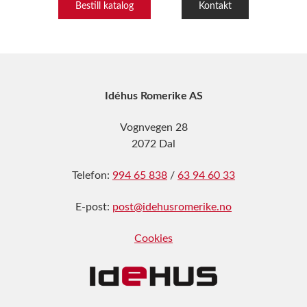
Bestill katalog
Kontakt
Idéhus Romerike AS
Vognvegen 28
2072 Dal
Telefon:
994 65 838
/
63 94 60 33
E-post:
post@idehusromerike.no
Cookies