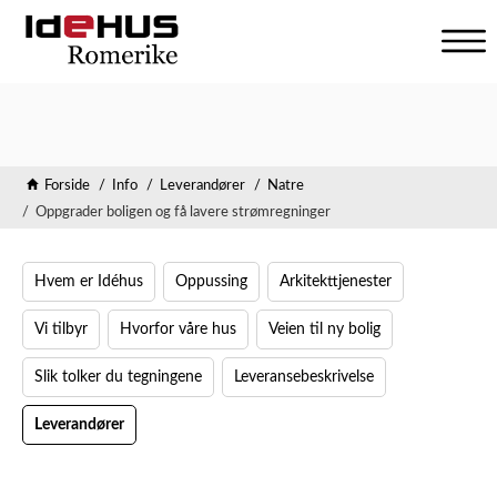
V
i
s
n
a
v
Forside
Info
Leverandører
Natre
i
Oppgrader boligen og få lavere strømregninger
g
a
s
Hvem er Idéhus
Oppussing
Arkitekttjenester
j
o
Vi tilbyr
Hvorfor våre hus
Veien til ny bolig
n
Slik tolker du tegningene
Leveransebeskrivelse
Leverandører